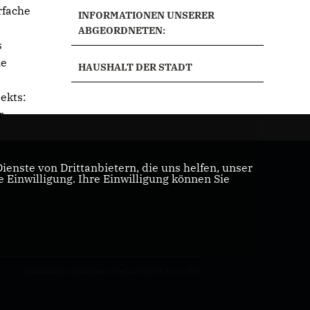
rfache
INFORMATIONEN UNSERER
ABGEORDNETEN:
s
me
HAUSHALT DER STADT
ekts:
r
enste von Drittanbietern, die uns helfen, unser
Einwilligung. Ihre Einwilligung können Sie
Realisation: Sharkness Media GmbH & Co. KG