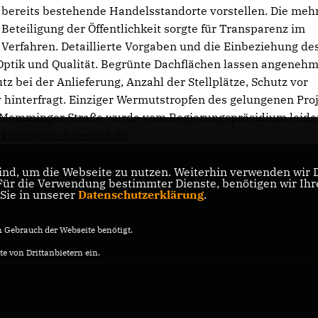
bereits bestehende Handelsstandorte vorstellen. Die meh
Beteiligung der Öffentlichkeit sorgte für Transparenz im
Verfahren. Detaillierte Vorgaben und die Einbeziehung de
 Optik und Qualität. Begrünte Dachflächen lassen angeneh
z bei der Anlieferung, Anzahl der Stellplätze, Schutz vor
 hinterfragt. Einziger Wermutstropfen des gelungenen Proj
r Memminger Straße wurde vom Regierungspräsidium leide
aktion@cdu-biberach.de
nd, um die Webseite zu nutzen. Weiterhin verwenden wir Di
r die Verwendung bestimmter Dienste, benötigen wir Ihre 
 Sie in unserer
Datenschutzerklärung
.
Gebrauch der Webseite benötigt.
e von Drittanbietern ein.