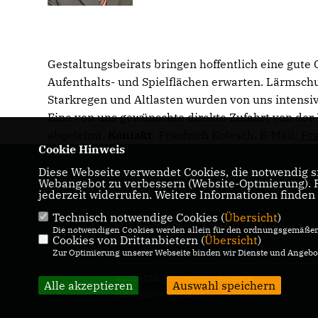
Gestaltungsbeirats bringen hoffentlich eine gute
Aufenthalts- und Spielflächen erwarten. Lärmschut
Starkregen und Altlasten wurden von uns intensiv
Eine von uns gewünschte direkte Zufahrt von de
abgelehnt.
Kontakt
: Friedrich Kolesch, E-Mail:
Fr
Cookie Hinweis
Diese Webseite verwendet Cookies, die notwendig si
Biberach . Aktuelles der CDU in Biberach an
Webangebot zu verbessern (Website-Optmierung). Fü
der Riss.
jederzeit widerrufen. Weitere Informationen finden
Technisch notwendige Cookies (
Übersicht
)
IMPRESSUM
DATENSCHUTZ
Die notwendigen Cookies werden allein für den ordnungsgemäßen 
Cookies von Drittanbietern (
KONTAKT
Übersicht
)
Zur Optimierung unserer Webseite binden wir Dienste und Angebot
@2026 CDU Stadtverband Biberach
Alle akzeptieren
Auswahl speichern
Alle Rechte vorbehalten.